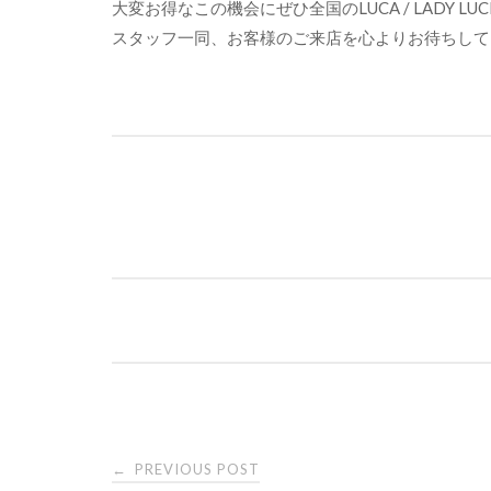
大変お得なこの機会にぜひ全国のLUCA / LADY L
スタッフ一同、お客様のご来店を心よりお待ちして
Post
navigation
Post
PREVIOUS POST
←