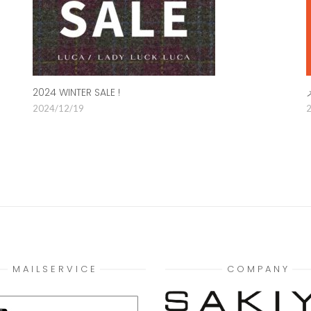
2024 WINTER SALE !
2024/12/19
2
M A I L S E R V I C E
C O M P A N Y