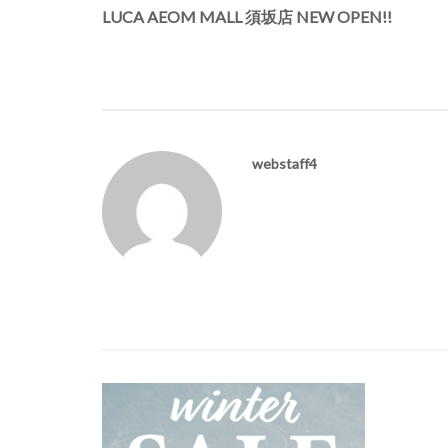
navigation
LUCA AEOM MALL 須坂店 NEW OPEN!!
webstaff4