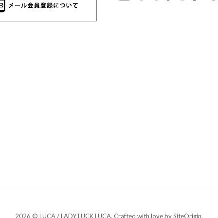
2026 © LUCA / LADY LUCK LUCA. Crafted with love by
SiteOrigin
.