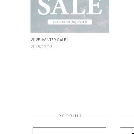
2025 WINTER SALE !
2025/12/18
R E C R U I T