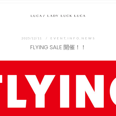
Home
2025/12/11
E V E N T
,
I N F O
,
N E W S
FLYING SALE 開催！！